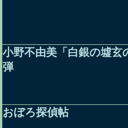
小野不由美「白銀の墟玄
弾
おぼろ探偵帖