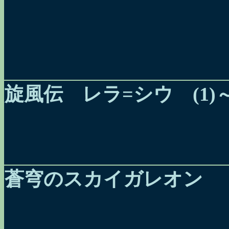
旋風伝 レラ=シウ (1)～(
蒼穹のスカイガレオン