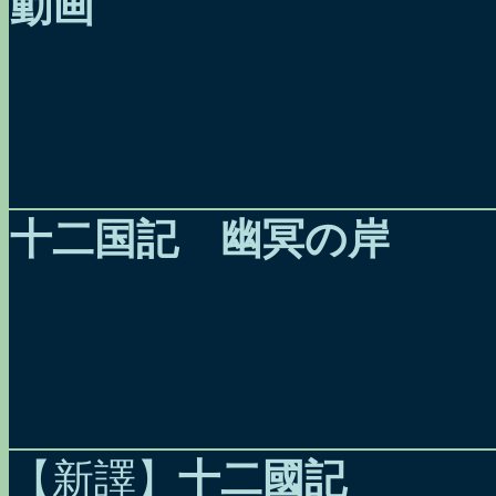
動画
十二国記 幽冥の岸
【新譯】
十二國記