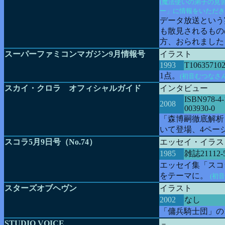
(魔法使いの弟子の見
ー」に情報をいただき
データ放送という
も散見されるもの
方、おられました
スーパーファミコンマガジン9月情報号
イラスト
1993
T10635710
1点。
(初音むつなさ
スカイ・クロラ オフィシャルガイド
インタビュー
ISBN978-4-
2008
003930-0
「森博嗣徹底解析
いて登場、4ペー
スコラ5月9日号（No.74）
エッセイ・イラス
1985
雑誌21112-5
エッセイ集「スコ
をテーマに。
(初
スターズオブヘヴン
イラスト
2002
なし
「傭兵騎士団」の
STUDIO VOICE
－