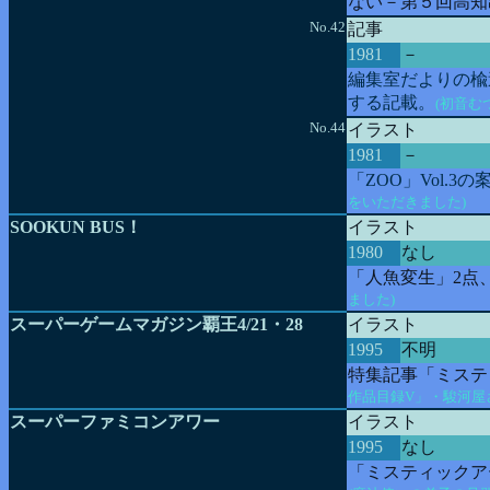
ない－第５回高知
No.42
記事
1981
－
編集室だよりの楡
する記載。
(初音む
No.44
イラスト
1981
－
「ZOO」Vol.
をいただきました)
SOOKUN BUS！
イラスト
1980
なし
「人魚変生」2点
ました)
スーパーゲームマガジン覇王4/21・28
イラスト
1995
不明
特集記事「ミステ
作品目録V」・駿河屋
スーパーファミコンアワー
イラスト
1995
なし
「ミスティックア