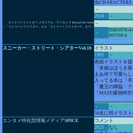
虫CHARACTE
－
2018
－
ストリートファイター メモリアル・アーカイブ Beyond the World
－
―「ストリートファイター」から「ストリートファイターV」まで―
ISBN978-4-
－
893769-6
(初音むつなさんに情
スニーカー・ストリート・シアターVol.18
イラスト
1995
－
表紙イラストを提
「末娘はほうき星
まあ何て可愛らし
入ってる本は「卒
「魔王の降臨・ア
「MAZE爆熱時
いただきました)
－
－
50名に同イラス
エンタメ特化型情報メディア
SPICE
コメント
2025
なし