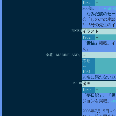
1982
－
800部。
（「MARI
「なみだ涙のセー
会「しのごの座談会
3～5号の先生の
FINISH
イラスト
1982
－
「素描」
掲載。イ
ん。
会報「MARINELAND」
－
不明
－
～
1981
20名に満たない
No.38
漫画
1980
－
「夢日記」、「黒
ジョンを掲載。
(
2006年7月15