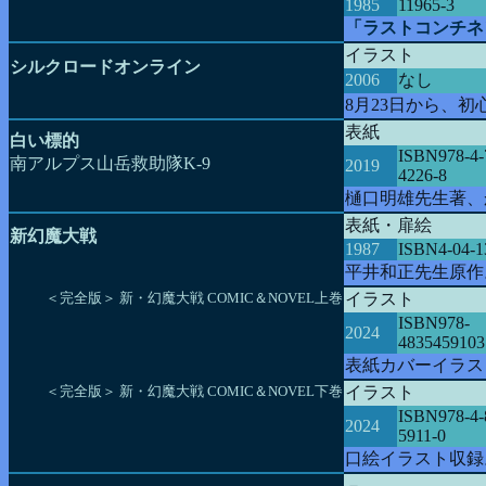
1985
11965-3
「ラストコンチネ
イラスト
シルクロードオンライン
2006
なし
8月23日から、
表紙
白い標的
ISBN978-4-
南アルプス山岳救助隊K-9
2019
4226-8
樋口明雄先生著、
表紙・扉絵
新幻魔大戦
1987
ISBN4-04-1
平井和正先生原作
＜完全版＞ 新・幻魔大戦 COMIC＆NOVEL上巻
イラスト
ISBN978-
2024
4835459103
表紙カバーイラス
＜完全版＞ 新・幻魔大戦 COMIC＆NOVEL下巻
イラスト
ISBN978-4-
2024
5911-0
口絵イラスト収録
－