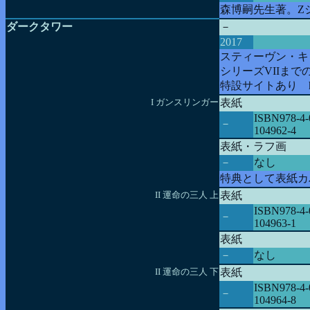
森博嗣先生著。Z
ダークタワー
－
2017
スティーヴン・キ
シリーズVIIまで
特設サイトあり http://p
I ガンスリンガー
表紙
ISBN978-4-
－
104962-4
表紙・ラフ画
－
なし
特典として表紙カ
II 運命の三人 上
表紙
ISBN978-4-
－
104963-1
表紙
－
なし
II 運命の三人 下
表紙
ISBN978-4-
－
104964-8