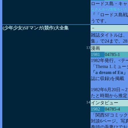
ロードス島・キャ
なさんから情報をいた
『「ロードス島戦
うです。
(少年少女)SFマンガ(競作)大全集
－
雑誌タイトルは、
集」で24まで。2
13
漫画
1981
04785-1
1982年発行。
「Thema 1.ミ
「a dream of Eu」
誌に収録)を掲載
1982年6月20
たと時期から推定
14
インタビュー
1982
04785-4
「関西SFコミッ
対談6ページ。写
巻頭の吾妻ひでお