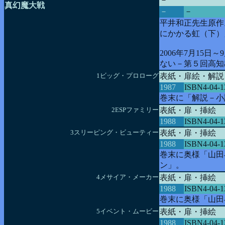
真幻魔大戦
－
－
平井和正先生原作
にかかる虹（下）
2006年7月15
ない－第５回高知
1ビッグ・プロローグ
表紙・扉絵・解説
1987
ISBN4-04-1
巻末に「解説－小
2ESPファミリー
表紙・扉・挿絵
1988
ISBN4-04-1
3スリーピング・ビューティー
表紙・扉・挿絵
1988
ISBN4-04-1
巻末に奥様「山田
ン」。
4メサイア・メーカー
表紙・扉・挿絵
1988
ISBN4-04-1
巻末に奥様「山田
5イベント・ムービー
表紙・扉・挿絵
1988
ISBN4-04-1