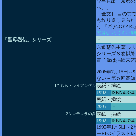
記事見出「京都のノ
へ。」
［全文］ 目の前
も繰り返し見られ
う 『ギア-GEA
(初音むつなさんに情
「聖母烈伝」シリーズ
－
六道慧先生著 シ
シリーズ８巻以降
電子版は挿絵未確
2006年7月15
ない－第５回高知
1こちらトライアングル
表紙・挿絵
1992
ISBN4-334-
表紙・挿絵
2005
－
2シンデレラの夢
表紙・挿絵
1992
ISBN4-334-
1995年1月5日～
ーRPGイラスト