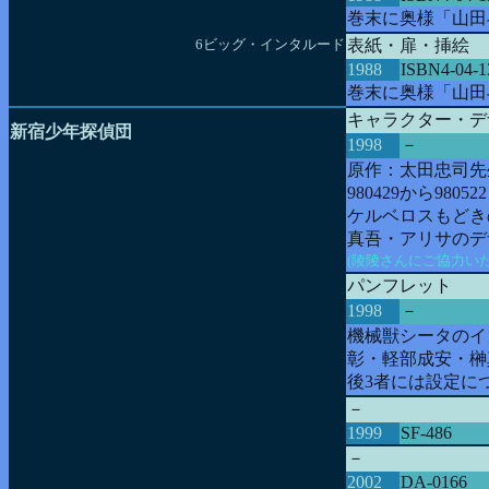
巻末に奥様「山田
6ビッグ・インタルード
表紙・扉・挿絵
1988
ISBN4-04-1
巻末に奥様「山田
キャラクター・デ
新宿少年探偵団
1998
－
原作：太田忠司先
980429から98
ケルベロスもどき
真吾・アリサのデ
(陵陵さんにご協力い
パンフレット
1998
－
機械獣シータのイメ
彰・軽部成安・榊
後3者には設定に
－
1999
SF-486
－
2002
DA-0166