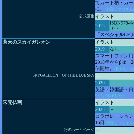
てカード柄・カー
に。
(初音むつなさん
公式画集
イラスト
ISBN978-4-
2015
10-7
「スペシャルLE
蒼天のスカイガレオン
イラスト
2019
なし
スマートフォン用
2018年からβ版、
信開始。
(初音むつ
SKYGALLEON OF THE BLUE SKY
－
2020
－
英語・韓国語・日
いただきました)
宋元仏画
イラスト
2025
－
コラボレーション
16日
(初音むつなさん
公式ホームページ
－