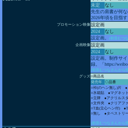
未定
なし
先生の肩書が何な
2026年頃を目指
プロモーション映像
設定画
2024
なし
設定画。
(初音むつ
企画映像
設定画
2024
なし
設定画。制作サイ
録。「https://weibo
(初音むつなさんから
グッズ
○商品名
発売年
◇品番
○裃(のヘン無し)片 
○氷箱貼 ●マグネッ
○立牌 ●アクリルス
○文件夾 ●クリアフ
○T血(立心ヘン付) 
○無し ●タペストリ
(初音むつなさんから