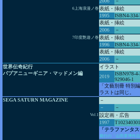
2006
－
6上海浪漫ノ巻
表紙・挿絵
1995
ISBN4-334-
表紙・挿絵
2006
－
7印度艶遊ノ巻
表紙・挿絵
1996
ISBN4-334-
表紙・挿絵
2006
－
世界伝奇紀行
イラスト
パプアニューギニア・マッドメン編
ISBN978-4-
2019
929046-1
「文藝別冊 特別
ラストは同じ。
SEGA SATURN MAGAZINE
－
－
－
Vol.1
設定画・広告
1997
T10234030
「テラファンタス
発行の「山田章博作品