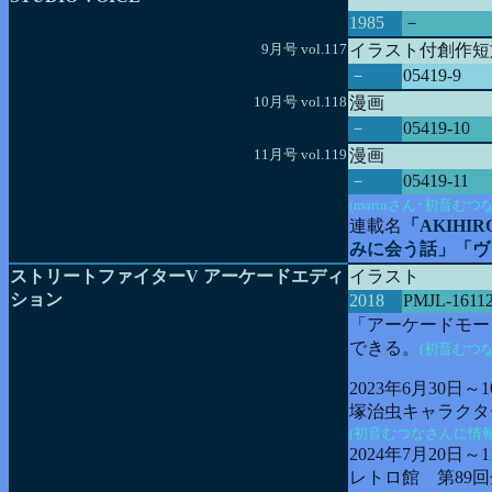
1985
－
9月号 vol.117
イラスト付創作短
－
05419-9
10月号 vol.118
漫画
－
05419-10
11月号 vol.119
漫画
－
05419-11
(marinさん･初音
連載名
「AKIHI
みに会う話」「ヴ
ストリートファイターV アーケードエディ
イラスト
ション
2018
PMJL-1611
「アーケードモー
できる。
(初音むつ
2023年6月30日
塚治虫キャラクタ
(初音むつなさんに情
2024年7月20
レトロ館 第89回