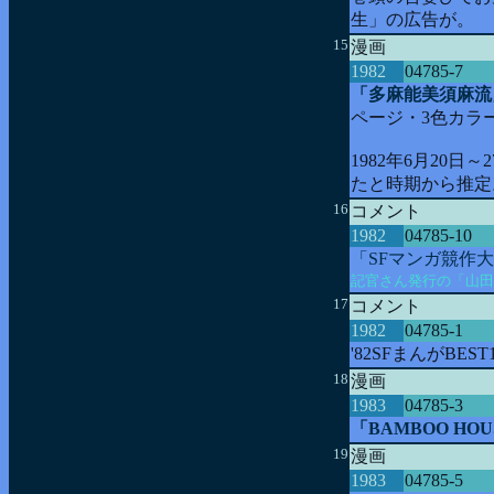
生」の広告が。
15
漫画
1982
04785-7
「多麻能美須麻流
ページ・3色カラ
1982年6月20
たと時期から推定
16
コメント
1982
04785-10
「SFマンガ競作
記官さん発行の「山田
17
コメント
1982
04785-1
'82SFまんがBES
18
漫画
1983
04785-3
「BAMBOO HOU
19
漫画
1983
04785-5