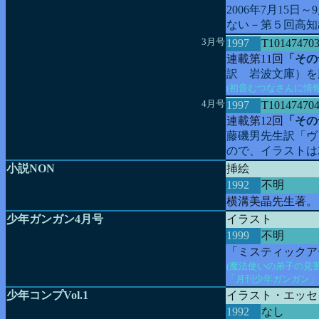
2006年7月15
ない－第５回高知
3月号
1997
T10147470
連載第11回
「その
訳 岩波文庫）を
(初音むつなさんに情
4月号
1997
T10147470
連載第12回
「その
藤磯男先生訳「ヴ
ので、イラストは
小説NON
挿絵
1992
不明
横溝美晶先生著。
少年ガンガン4月号
イラスト
1999
不明
「ミスティックア
(魔法使いの弟子の見
「月刊少年ガンガン」
少年コンプVol.1
イラスト・エッセ
1992
なし