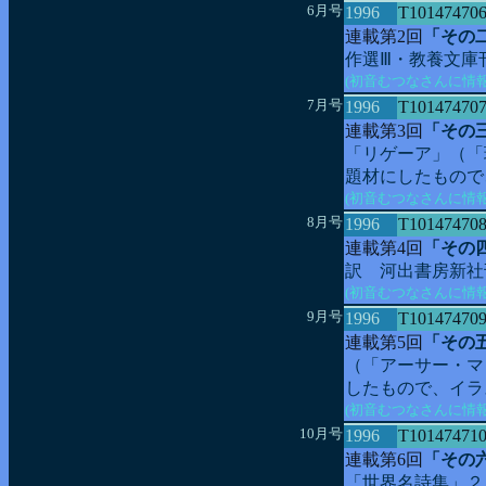
6月号
1996
T10147470
連載第2回
「その
作選Ⅲ・教養文庫
(初音むつなさんに情
7月号
1996
T10147470
連載第3回
「その
「リゲーア」（「
題材にしたもので
(初音むつなさんに情
8月号
1996
T10147470
連載第4回
「その
訳 河出書房新社
(初音むつなさんに情
9月号
1996
T10147470
連載第5回
「その
（「アーサー・マ
したもので、イラ
(初音むつなさんに情報
10月号
1996
T10147471
連載第6回
「その
「世界名詩集」２