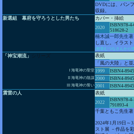
DVDには、パン
収録。
新選組 幕府を守ろうとした男たち
カバー・挿絵
ISBN978-4-
2020
518628-2
楠木誠一郎先生著
し直し。イラスト
(初音むつなさんから
表紙
「神宝潮流」
シリーズ
「風の大陸」と並
Ⅰ 海竜神の聖堂
1999
ISBN4-8945
II 海竜神の陰謀
2000
ISBN4-8945
III 海竜神の誓い
2001
ISBN4-8945
震雷の人
表紙
ISBN978-4-
2022
791893-4
千葉ともこ先生著
2024年1月19
スト展 －作品を