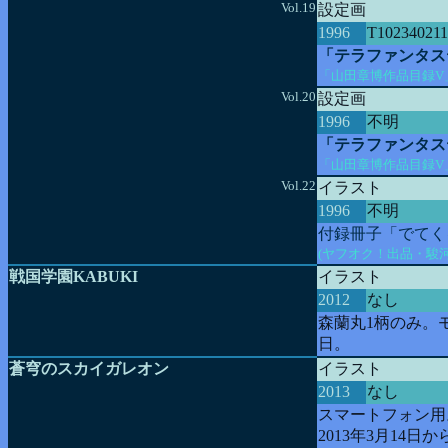
Vol.19
設定画
1996
T102340211
「テラファンタス
「山田章博作品目録V
Vol.20
設定画
1996
不明
「テラファンタス
「山田章博作品目録V
Vol.22
イラスト
1996
不明
付録冊子「でてく
(ヤフオク！出品・駿
戦国学園KABUKI
イラスト
2012
なし
森蘭丸1柄のみ。モ
日。
蒼穹のスカイガレオン
イラスト
2013
なし
スマートフォン用
2013年3月14