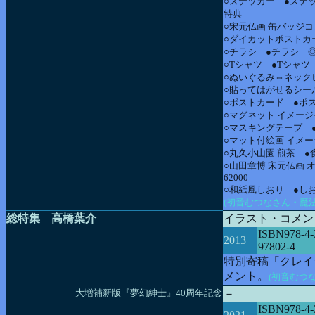
○ステッカー ●ステッ
特典
○宋元仏画 缶バッジコ
○ダイカットポストカー
○チラシ ●チラシ 
○Tシャツ ●Tシャツ
○ぬいぐるみ⇔ネックピ
○貼ってはがせるシール
○ポストカード ●ポス
○マグネット イメージ
○マスキングテープ ●
○マット付絵画 イメー
○丸久小山園 煎茶 ●
○山田章博 宋元仏画
62000
○和紙風しおり ●しお
(初音むつなさん・魔
総特集 高橋葉介
イラスト・コメン
ISBN978-4-
2013
97802-4
特別寄稿「クレイ
メント。
(初音むつ
大増補新版『夢幻紳士』40周年記念
－
ISBN978-4-