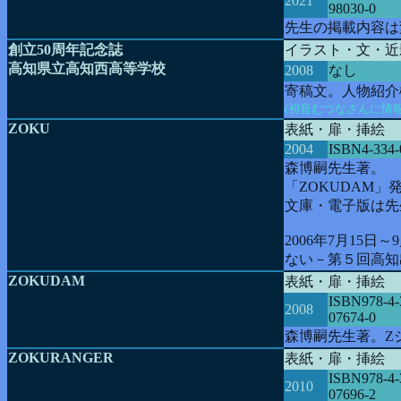
2021
98030-0
先生の掲載内容
創立50周年記念誌
イラスト・文・近
高知県立高知西高等学校
2008
なし
寄稿文。人物紹介
(初音むつなさんに情
ZOKU
表紙・扉・挿絵
2004
ISBN4-334-
森博嗣先生著。
「ZOKUDAM
文庫・電子版は先
2006年7月15
ない－第５回高知
ZOKUDAM
表紙・扉・挿絵
ISBN978-4-
2008
07674-0
森博嗣先生著。Z
ZOKURANGER
表紙・扉・挿絵
ISBN978-4-
2010
07696-2