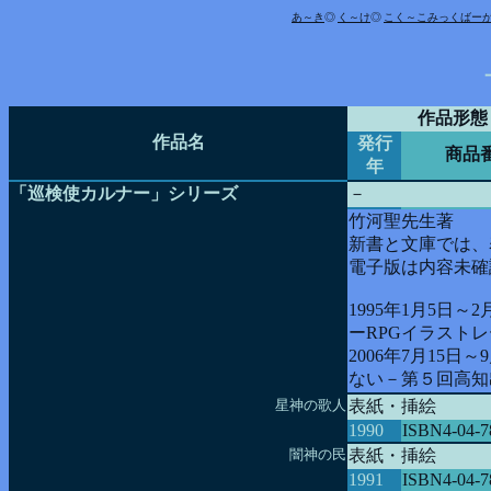
あ～き
◎
く～け
◎
こ
く
～こ
みっくばー
作品形態
作品名
発行
商品
年
「巡検使カルナー」シリーズ
－
竹河聖先生著
新書と文庫では、
電子版は内容未確
1995年1月5日～
ーRPGイラスト
2006年7月15
ない－第５回高知
星神の歌人
表紙・挿絵
1990
ISBN4-04-7
闇神の民
表紙・挿絵
1991
ISBN4-04-7