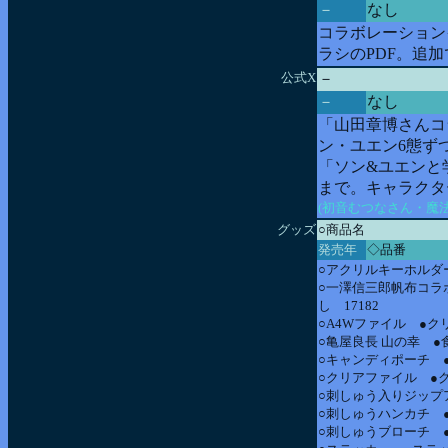
－
なし
コラボレーション
ラシのPDF。追
公式X
－
－
なし
「山田章博さんコ
ン・ユエン6態ず
「ソン&ユエンと学
まで。キャラクタ
(初音むつなさん・魔
グッズ
○商品名
発売年
◇品番
○アクリルキーホルダー
○一澤信三郎帆布コラ
し 17182
○A4Wファイル ●ク
○亀屋良長 山の幸 ●
○キャンディポーチ ●
○クリアファイル ●ク
○刺しゅう入りジップア
○刺しゅうハンカチ ●
○刺しゅうブローチ ●