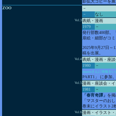
影拡大コピーを展
ZOO
－
－
なし
Vol.3
表紙・漫画
1979
－
発行部数400部。
扉絵・細部がコミ
2025年9月27
稿を出展。
Vol.4
表紙・漫画・座談
1980
－
(marinさんに情報を
PART1」 に参加
Vol.5
漫画・座談会・イ
1981
－
「春宵奇譚」
を掲
「マスターのおし
巻末にイラスト2
Vol.6
漫画・イラスト・