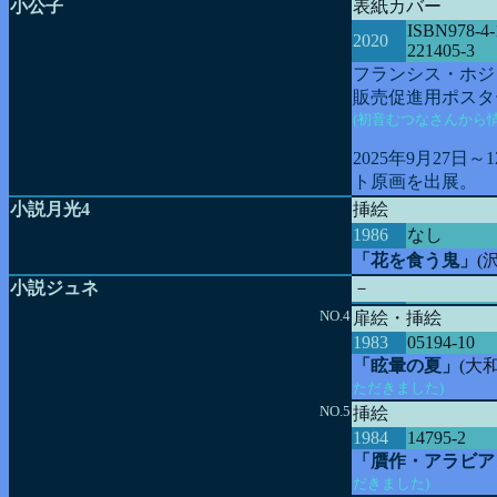
小公子
表紙カバー
ISBN978-4-
2020
221405-3
フランシス・ホジ
販売促進用ポスタ
(初音むつなさんから
2025年9月27
ト原画を出展。
小説月光4
挿絵
1986
なし
「花を食う鬼」
(
小説ジュネ
－
NO.4
扉絵・挿絵
1983
05194-10
「眩暈の夏」
(大
ただきました)
NO.5
挿絵
1984
14795-2
「贋作・アラビア
だきました)