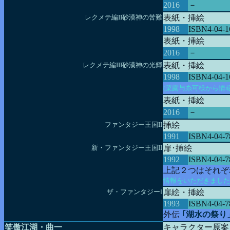
2016
－
レクメテ編II砂漠神の苦難
表紙・挿絵
1998
ISBN4-04-1
表紙・挿絵
2016
－
レクメテ編III砂漠神の光輝
表紙・挿絵
1998
ISBN4-04-1
(菜露与糸可様から情
表紙・挿絵
2016
－
ファンタジー王国II
挿絵
1991
ISBN4-04-7
新・ファンタジー王国II
扉･挿絵
1992
ISBN4-04-7
上記２つはそれぞ
情報をいただきました
ザ・ファンタジーⅠ
扉絵・挿絵
1993
ISBN4-04-7
外伝
｢湖水の祭り
笑傲江湖・曲一
キャラクター原案