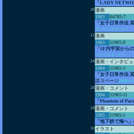
「LADY NETW
20
漫画
1983
04785-7
「女子日常作法 其
力いただきました)
21
漫画
1983
11965-9
「SF内宇宙から
いただきました)
24
漫画・インタビュ
1984
11965-3
「女子日常作法 
談３ページ
(陵陵さ
28
漫画・コメント
1984
11965-11
「Phantom of Par
29
漫画・コメント
1985
11965-1
「地下鉄で海へ」
30
イラスト