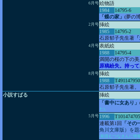
6月号
絵物語
1984
14795-6
「蝶の家」
(夢の
2月号
挿絵
1985
14795-2
石原郁子先生著
「
4月号
表紙絵
1988
14795-4
満開の桜の下の美
原稿紛失。持って
8月号
挿絵
1988
T491147950
石原郁子先生著。
小説すばる
挿絵
「書中に女あり」
た)。
5月号
1996
T10147470
連載第1回
「その
角川文庫版）を題
(初音むつなさんに情