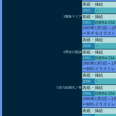
表紙・挿絵
2005
－
3懺悔マリア
表紙・挿絵
1993
ISBN4-334-
1995年1月5日～
ーＲＰＧイラスト
表紙・挿絵
2006
－
4秀吉の陰謀
表紙・挿絵
1993
ISBN4-334-
1995年1月5日～
ーRPGイラスト
表紙・挿絵
2006
－
5涙の結婚式ノ巻
表紙・挿絵
1994
ISBN4-334-
1995年1月5日～
ーRPGイラスト
表紙・挿絵