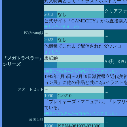
封入特典として「イラストポストカード
－
クリアファ
2013
なし
公式サイト「GAMECITY」から直接
報をいただきました)
PC(Steam)版
－
－
2022
なし
他機種でこれまで配信されたダウンロー
きました)
「メガトラベラー」
表紙絵
A4判TRPG
シリーズ
－
－
(初音むつなさんから情報をいただきました)
1995年1月5日～2月19日滋賀県立近代美術
ョン展」に他の作品と共に2点イラスト
スタートセット
－
－
1990
G-0210
「プレイヤーズ・マニュアル」「レフリ
ている。
(初音むつなさんから情報をいただきました)
帝国百科
－
－
1990
ISBN4-981932-021300