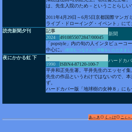
は、先生入院のため－ということらしい
2011年4月29日～6月5日京都国際
ライブ・ドローイング・イベント」にて
読売新聞夕刊
記事
新聞
2024
4910855072847/00045
「popstyle」内の旬の人インタビュー
中心に。
(初音むつなさんに情報をいただきまし
夜にかかる虹 下
－
ハードカバ
1990
ISBN4-87120-100-7
平井和正先生著。平井先生のエッセイ集
先生の作品というわけではないので、本
ず。
ハードカバー版「地球樹の女神８」にも
あ～き
◎
く～け
◎
こ
～
く