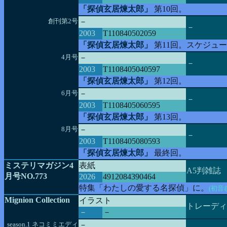
「探偵玄居煉太郎」
第10回。
創刊第2号
－
－
2003
T110840502059
「探偵玄居煉太郎」
第11回。スケジュ
4月号
－
－
2003
T1108405040597
「探偵玄居煉太郎」
第12回。
6月号
－
－
2003
T1108405060595
「探偵玄居煉太郎」
第13回。
8月号
－
－
2003
T1108405080593
「探偵玄居煉太郎」
最終回。
ミステリマガジン4
表紙
A5判雑誌
月号NO.773
2026
4912084390464
特集「わたしの愛する名探偵」に。
(初
Mignion Collection
イラスト
トレーディ
－
－
season.1 ネコミミエディ
－