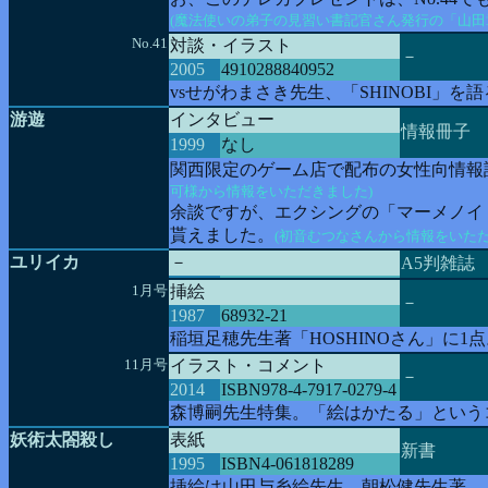
(魔法使いの弟子の見習い書記官さん発行の「山田
No.41
対談・イラスト
－
2005
4910288840952
vsせがわまさき先生、「SHINOBI」を語
游遊
インタビュー
情報冊子
1999
なし
関西限定のゲーム店で配布の女性向情報
可様から情報をいただきました)
余談ですが、エクシングの「マーメノイ
貰えました。
(初音むつなさんから情報をいただ
ユリイカ
－
A5判雑誌
1月号
挿絵
－
1987
68932-21
稲垣足穂先生著「HOSHINOさん」に1
11月号
イラスト・コメント
－
2014
ISBN978-4-7917-0279-4
森博嗣先生特集。「絵はかたる」という
妖術太閤殺し
表紙
新書
1995
ISBN4-061818289
挿絵は山田与糸絵先生。朝松健先生著。