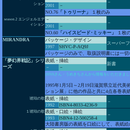
－
ション
2001
－
NO.76
「トゥリーナ」
１枚のみ
season.2 エンジェルエデ
－
－
ィション
2001
－
NO.60
「ハイスピード･ミッキー」
１枚
MIRANDRA
パッケージ・デザイン
スーパーフ
1997
SHVC-P-AQ9J
パッケージのみで、取扱説明書には一切
「夢幻界戦記」シリ
表紙・挿絵
新書
ーズ
－
－
(SIVAさん・うめきちさんから情報をいただきまし
1995年1月5日～2月19日滋賀県立近代美
ション展」に他の作品と共に4点各巻表
琥珀の歌
表紙・挿絵
－
1992
ISBN4-8033-4236-9
１琥珀の歌
表紙・口絵・挿絵
－
1993
ISBN4-12-500258-4
大陸書房版の表紙を口絵にして、表紙絵