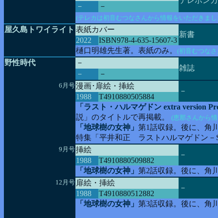
テレホンカ
－
－
(テレカは初音むつなさんから情報をいただきまし
屋久島トワイライト
表紙カバー
新書
2022
ISBN978-4-635-15607-3
樋口明雄先生著。表紙のみ。
(初音むつな
野性時代
－
雑誌
－
－
6月号
漫画･扉絵・挿絵
－
1988
T4910880505884
「ラスト・ハルマゲドン extra version Pro
説」のタイトルで再掲載。
(恵那さんから情
「地球樹の女神」
第1話収録。後に、角
特集「平井和正 ラストハルマゲドン－SOO
9月号
挿絵
－
1988
T4910880509882
「地球樹の女神」
第2話収録。後に、角
12月号
扉絵・挿絵
－
1988
T4910880512882
「地球樹の女神」
第3話収録。後に、角