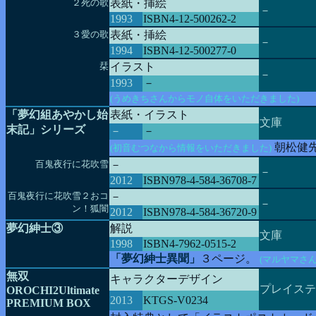
２死の歌
表紙・挿絵
－
1993
ISBN4-12-500262-2
３愛の歌
表紙・挿絵
－
1994
ISBN4-12-500277-0
栞
イラスト
－
1993
－
(うめきちさんからモノ自体をいただきました)
「夢幻組あやかし始
表紙・イラスト
文庫
末記」シリーズ
－
－
朝松健
(初音むつなから情報をいただきました)
百鬼夜行に花吹雪
－
－
2012
ISBN978-4-584-36708-7
百鬼夜行に花吹雪２おコ
－
－
ン！狐闇
2012
ISBN978-4-584-36720-9
夢幻紳士③
解説
文庫
1998
ISBN4-7962-0515-2
「夢幻紳士異聞」
３ページ。
(マルヤマさ
無双
キャラクターデザイン
プレイステー
OROCHI2Ultimate
2013
KTGS-V0234
PREMIUM BOX