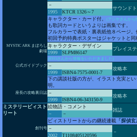
－
サウンドト
1995
KTCR 1326～7
キャラクター・カード付。
(アシヤさんから
も歌詞カードというよりは画集です。
フルカラーで表紙・裏表紙他８ページ。
初回予約特典ポスターはジャケットと同
MYSTIC ARK まぼろし
キャラクター・デザイン
プレイステ
劇場
1999
SLPM86147
(RYOさんから情報をいただきました)
公式ガイドブック
－
攻略本
1999
ISBN4-7575-0001-7
下の講談社版の方が、イラスト充実とい
明。
座長の攻略裏日誌
－
攻略本
1999
ISBN4-06-343150-9
ミステリービィスト
絵物語・コメント
雑誌
リート
－
－
ビィストリートからの継続連載
「探偵玄
創刊号
－
－
2002
T1108405120596