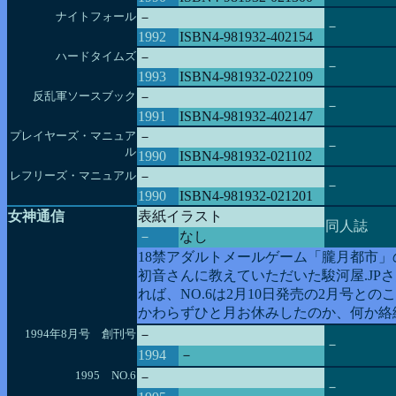
ナイトフォール
－
－
1992
ISBN4-981932-402154
ハードタイムズ
－
－
1993
ISBN4-981932-022109
反乱軍ソースブック
－
－
1991
ISBN4-981932-402147
プレイヤーズ・マニュア
－
－
ル
1990
ISBN4-981932-021102
レフリーズ・マニュアル
－
－
1990
ISBN4-981932-021201
女神通信
表紙イラスト
同人誌
－
なし
18禁アダルトメールゲーム「朧月都市
初音さんに教えていただいた駿河屋.JPさん（https:/
れば、NO.6は2月10日発売の2月号
かわらずひと月お休みしたのか、何か絡
1994年8月号 創刊号
－
－
1994
－
1995 NO.6
－
－