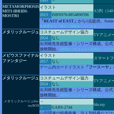
1995
－
METAMORPHOSIS
イラスト
A5判（140
MITI-IBRIDI-
2015
ISBN978-8854890596
MOSTRI
「BEAST of EAST」
から1点提供。Sonia M
本舗通信 なつ様から情報をいただきました)
メタリックルージュ
コスチュームデザイン協力
TVアニメ
2024
なし
出渕裕先生総監修・シリーズ構成。公式サイト「http
放映開始。
(初音むつなさんから情報をいただき
メビウスファイナル
イラスト
スマートフ
ファンタジー
2017
なし
ゲーム内カードイラスト
「フースーヤ」
した)
メタリックルージュ
コスチュームデザイン協力
TVアニメ
2024
なし
出渕裕先生総監修・シリーズ構成。公式サイト「http
放映開始。
(初音むつなさんから情報をいただき
メタリックルージュblu-
－
blu-ray
rayBOX
－
GABS-2744
山田関連の特典映像、法人別特典などは