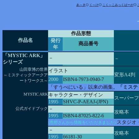
あ～き
◎
く～け
◎
こ
く
～こ
みっくばーが
◎
作品形態
作品名
発行
商品番号
年
「MYSTIC ARK」
－
－
シリーズ
山田章博の世界
イラスト
変形A4判
～ミスティックアークア
2000
ISBN4-7973-0940-7
ートワークス～
「すうべにいる」以来の画集。
「ミステ
MYSTIC ARK
キャラクター・デザイン
スーパーフ
1995
SHVC-P-AEAJ-(JPN)
公式ガイドブック
－
攻略本
1995
ISBN4-87025-822-6
スタジオ
(恵那さんから情報をいただきました)
－
攻略本
1995
66181-30