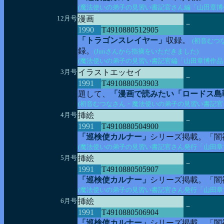
(魔法使いの弟子の見習い書記官さん編「山田章博
12月号
漫画
－
1990
T4910880512905
「トラゴンスレイヤー」
収録。
(初音むつ
録。
(Junさんから指摘をいただきました)
(魔法使いの弟子の見習い書記官編「山田章博作品
3月号
イラストエッセイ
－
1991
T4910880503903
題して、
「漫画で読みたい「ロードス島
(初音むつなさん・魔法使いの弟子の見習い書記官
4月号
挿絵
－
1991
T4910880504900
「巡検使カルナー」
シリーズ掲載。「闇
(魔法使いの弟子の見習い書記官さん発行「山田章
5月号
挿絵
－
1991
T4910880505907
「巡検使カルナー」
シリーズ掲載。「闇
(魔法使いの弟子の見習い書記官さん発行「山田章
6月号
挿絵
－
1991
T4910880506904
「巡検使カルナー」
シリーズ掲載。「闇