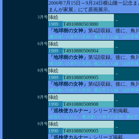
2006年7月15日～9月24日横山隆一
まんが家展」にて原画展示。
3月号
挿絵
－
1989
T4910880503880
「地球樹の女神」
第4話収録。後に、角
(魔法使いの弟子の見習い書記官さん編「山田章博作
6月号
挿絵
－
1989
T4910880506904
「地球樹の女神」
第5話収録。後に、角
(魔法使いの弟子の見習い書記官さん編「山田章博作
9月号
挿絵
－
1989
T4910880509905
「地球樹の女神」
第6話収録。後に、角
(魔法使いの弟子の見習い書記官さん編「山田章博作
8月号
挿絵
－
1990
T4910880508908
「巡検使カルナー」
シリーズ初掲載。
(初音むつなさん・魔法使いの弟子の見習い書記官
9月号
挿絵
－
1990
T4910880509905
「巡検使カルナー」
シリーズ掲載。