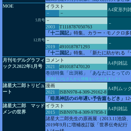
MOE
イラスト
A4変形判
－
－
5月号
－
－
2003
T1118787050763
「十二国記」
特集。カラー・モノクロ多
12月号
－
－
2019
4910187871293
「十二国記」
特集。「新たに紡がれる『
月刊モデルグラフィ
コメント
A4判雑誌
ックス2022年1月号
2021
4910187470120
巻頭特集「出渕裕」「あなたにとっての
(初音むつなさんから情報をいただきました)
諸星大二郎トリビュ
漫画
A4判ムッ
ート
2021
ISBN978-4-309-29162-8
「暗黒神話の45年遅い予告篇もどき」
1
諸星大二郎 マッド
イラスト
A4判雑誌
メンの世界
2015
ISBN978-4-309-97858-1
諸星大二郎先生の原画展（2013.11池袋
2019年9月に増補改訂版「世界伝奇紀
トは一緒。