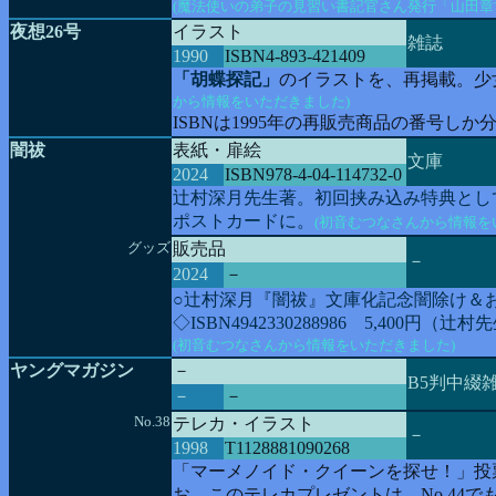
(魔法使いの弟子の見習い書記官さん発行「山田章
夜想26号
イラスト
雑誌
1990
ISBN4-893-421409
「胡蝶探記」
のイラストを、再掲載。少女
から情報をいただきました)
ISBNは1995年の再販売商品の番号し
闇祓
表紙・扉絵
文庫
2024
ISBN978-4-04-114732-0
辻村深月先生著。初回挟み込み特典とし
ポストカードに。
(初音むつなさんから情報を
グッズ
販売品
－
2024
－
○辻村深月『闇祓』文庫化記念闇除け＆お祓
◇ISBN4942330288986 5,400円（辻
(初音むつなさんから情報をいただきました)
ヤングマガジン
－
B5判中綴
－
－
No.38
テレカ・イラスト
－
1998
T1128881090268
「マーメノイド・クイーンを探せ！」投
お、このテレカプレゼントは、No.44でも