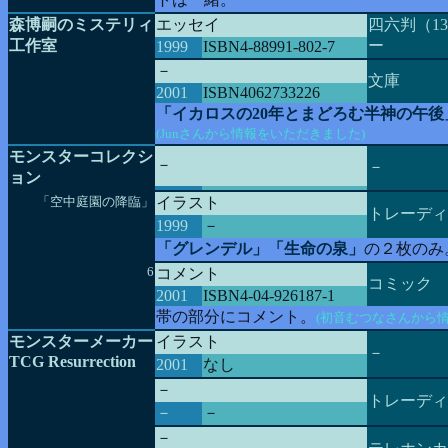
森博嗣のミステリィ
エッセイ
四六判（1
工作室
ー
1999
ISBN4-88991-802-7
－
文庫
2001
ISBN4062733226
「イカロスの20年とまどろむ半神の午後
(Junさんから情報をいただきました)
モンスターコレクシ
－
－
ョン
「空中庭園の降臨」
イラスト
トレーディ
1999
－
「グレンデル」「生命の泉」
の２枚のみ
6
コメント
コミック
2001
ISBN4-04-926187-1
帯の部分にコメント。
(初音むつなさんから
モンスターメーカー
イラスト
－
TCG Resurrection
2001
なし
－
トレーディ
－
－
－